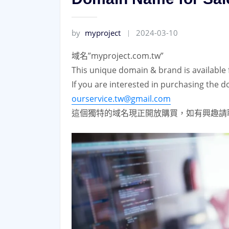
by
myproject
2024-03-10
域名”myproject.com.tw”
This unique domain & brand is available 
If you are interested in purchasing the d
ourservice.tw@gmail.com
這個獨特的域名現正開放購買，如有興趣請聯