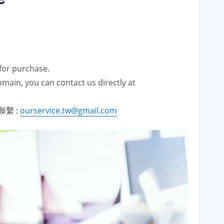
for purchase.
omain, you can contact us directly at
繫 :
ourservice.tw@gmail.com