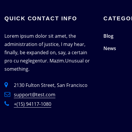
QUICK CONTACT INFO
CATEGO
Lorem ipsum dolor sit amet, the
Blog
administration of justice, I may hear,
News
finally, be expanded on, say, a certain
pro cu neglegentur.
Mazim.Unusual or
something.
2130 Fulton Street, San Francisco
support@test.com
+(15) 94117-1080