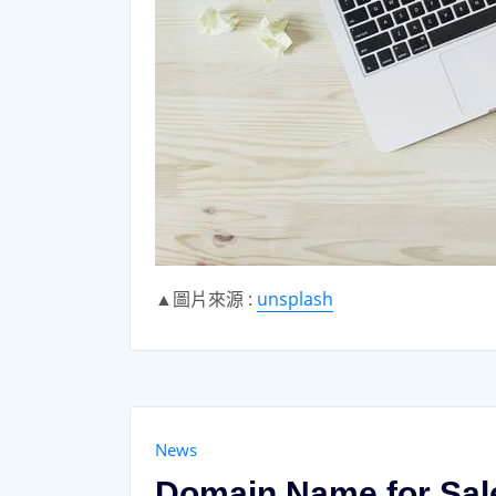
▲圖片來源 :
unsplash
News
Domain Name for Sal